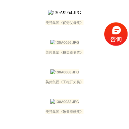
美邦集团《优秀父母奖》
美邦集团《最美贤妻奖》
美邦集团《工程开拓奖》
美邦集团《敬业奉献奖》