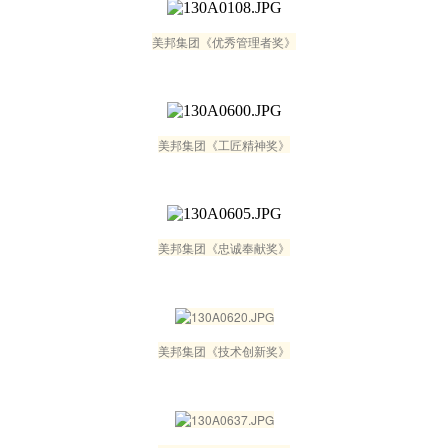
美邦集团《优秀管理者奖》
美邦集团《工匠精神奖》
美邦集团《忠诚奉献奖》
美邦集团《技术创新奖》