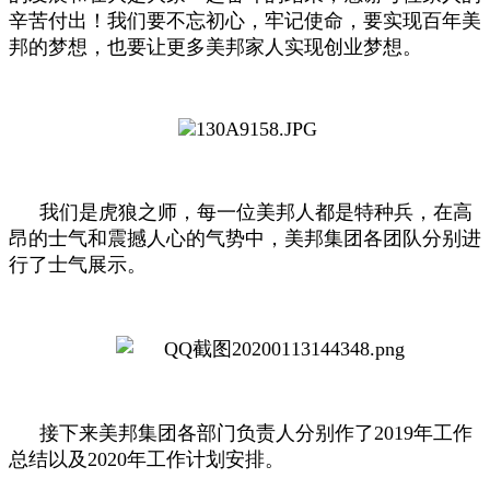
辛苦付出！我们要不忘初心，牢记使命，要实现百年美
邦的梦想，也要让更多美邦家人实现创业梦想。
我们是虎狼之师，每一位美邦人都是特种兵，在高
昂的士气和震撼人心的气势中，美邦集团各团队分别进
行了士气展示。
接下来美邦集团各部门负责人分别作了
2019
年工作
总结以及
2020
年工作计划安排。