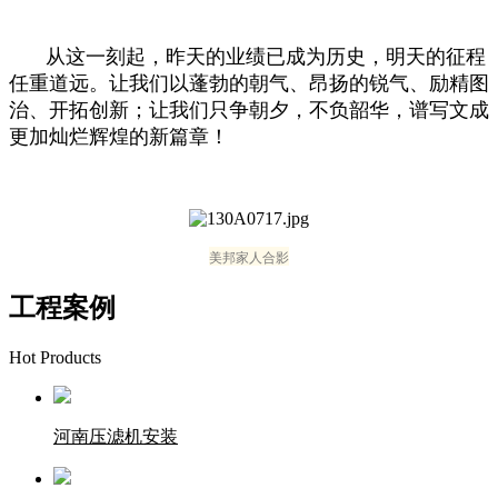
从这一刻起，昨天的业绩已成为历史，明天的征程
任重道远。让我们以蓬勃的朝气、昂扬的锐气、励精图
治、开拓创新；让我们只争朝夕，不负韶华，谱写文成
更加灿烂辉煌的新篇章！
美邦家人合影
工程案例
Hot Products
河南压滤机安装