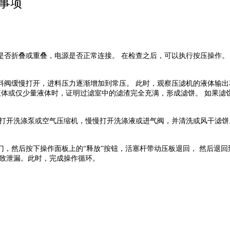
事项
是否折叠或重叠，电源是否正常连接。
在检查之后，可以执行按压操作。
料阀缓慢打开，进料压力逐渐增加到常压。
此时，观察压滤机的液体输出
液体或仅少量液体时，证明过滤室中的滤渣完全充满，形成滤饼。
如果滤
打开洗涤泵或空气压缩机，慢慢打开洗涤液或进气阀，并清洗或风干滤饼
门，然后按下操作面板上的
“释放”按钮，活塞杆带动压板退回， 然后退
导致泄漏。此时，完成操作循环。