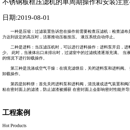
不锈钢板框压滤机的单周期操作和安装注意
日期:2019-08-01
一种是压缩：过滤装置告诉您在操作前需要检查压滤机：检查滤布
力达到设定的高压时，活塞推动压板按压。 液压系统自动停止。
二种是进料：当压滤压机时，可以进行进料操作：进料泵开启，进
少。
此时，当液体出口未排出时，过滤室中的过滤残渣逐渐充满。
当
的情况下进行卸载操作。
第三种是洗涤或空气干燥：在填充滤饼后，关闭进料泵和进料阀。
卸载操作。
第四是卸料饼：首先关闭进料泵和进料阀，清洗液或进气装置和阀
粘在密封面上的滤渣，防止滤渣被捕获 在密封面上会影响密封性能并
工程案例
Hot Products